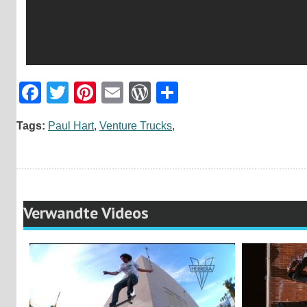
Facebook
Twitter
Pinterest
Email
WordPress
Teilen
Tags:
Paul Hart
,
Venture Trucks
,
Verwandte Videos