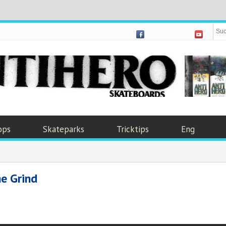
ops
Skateparks
Tricktips
Eng
e Grind