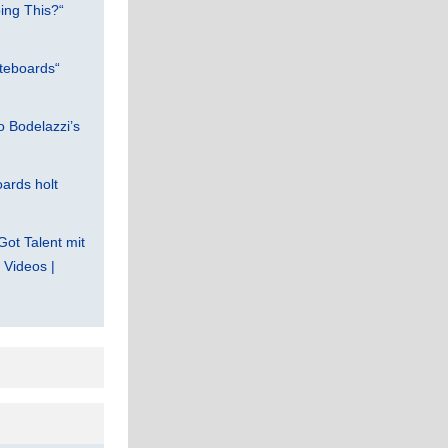
ing This?“
teboards“
 Bodelazzi’s
ards holt
Got Talent mit
Videos |