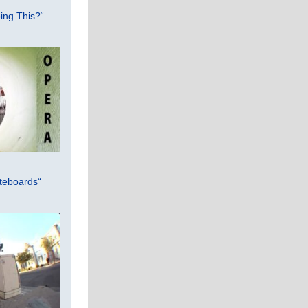
ing This?“
teboards“