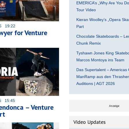
EMERICA’s „Why Are You Do
Tour Video
Kieran Woolley’s „Opera Ska
26 19:22
Part
wyer for Venture
Chocolate Skateboards – Leo
Chunk Remix
Tyshawn Jones King Skatebo
Marcos Montoya ins Team
Das Supertalent – Americas 
ManRamp aus den Thrasher 
Auditions | AGT 2026
25 15:45
endonca – Venture
Anzeige
rt
Video Updates