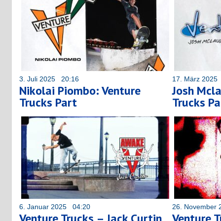
3. Juli 2025 20:16
17. März 2025
Nikolai Piombo: Venture
Josh Mcla
Trucks Part
Trucks Pa
6. Januar 2025 04:20
26. November 
Venture Trucks – Jack Curtin
Venture T