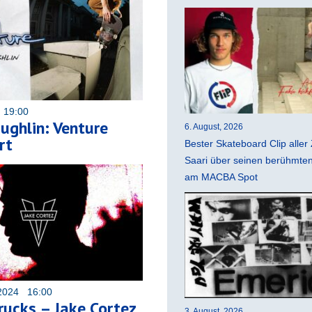
 19:00
ughlin: Venture
6. August, 2026
rt
Bester Skateboard Clip aller 
Saari über seinen berühmten 
am MACBA Spot
2024 16:00
rucks – Jake Cortez
3. August, 2026