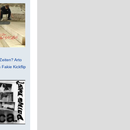
Zeiten? Arto
Fakie Kickflip