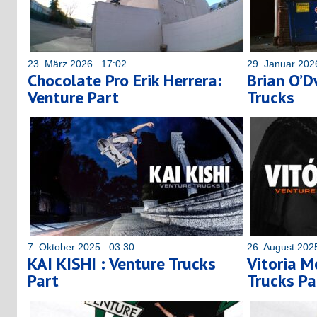
23. März 2026 17:02
29. Januar 20
Chocolate Pro Erik Herrera:
Brian O’D
Venture Part
Trucks
7. Oktober 2025 03:30
26. August 20
KAI KISHI : Venture Trucks
Vitoria M
Part
Trucks Pa