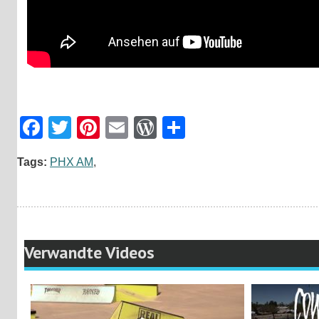
Facebook
Twitter
Pinterest
Email
WordPress
Teilen
Tags:
PHX AM
,
Verwandte Videos