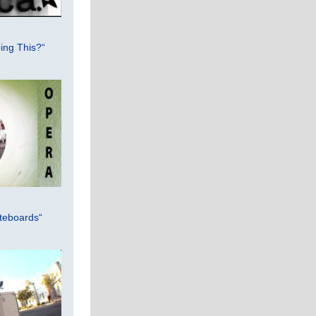
ing This?“
teboards“