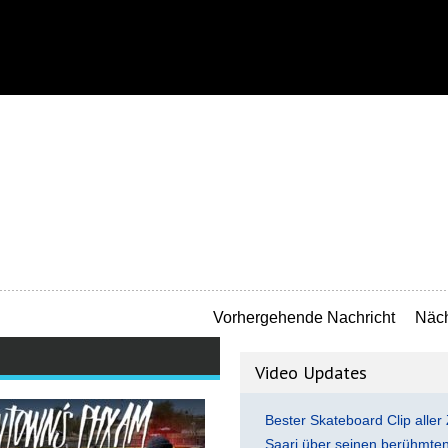
Vorhergehende Nachricht
Näch
Video Updates
Bester Skateboard Clip aller 
Saari über seinen berühmten 