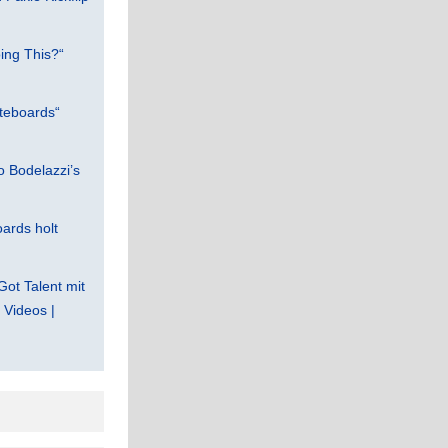
ing This?“
teboards“
 Bodelazzi’s
ards holt
Got Talent mit
Videos |