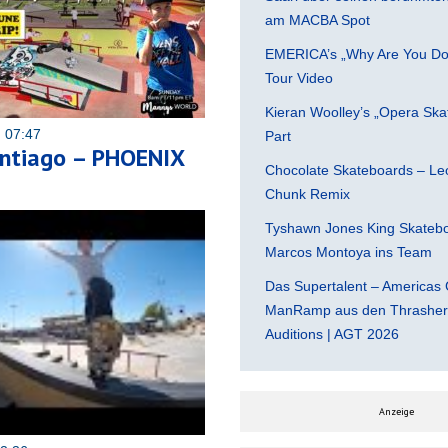
am MACBA Spot
EMERICA’s „Why Are You Do
Tour Video
Kieran Woolley’s „Opera Ska
 07:47
Part
ntiago – PHOENIX
Chocolate Skateboards – Leo
Chunk Remix
Tyshawn Jones King Skatebo
Marcos Montoya ins Team
Das Supertalent – Americas 
ManRamp aus den Thrasher 
Auditions | AGT 2026
Anzeige