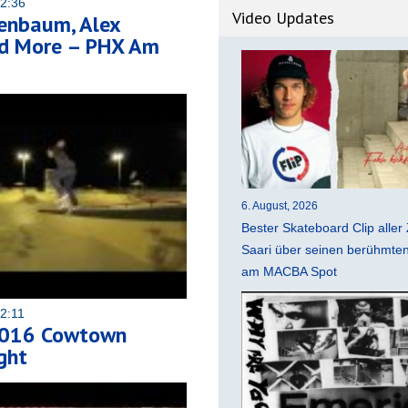
12:36
Video Updates
enbaum, Alex
nd More – PHX Am
6. August, 2026
Bester Skateboard Clip aller 
Saari über seinen berühmten 
am MACBA Spot
02:11
016 Cowtown
ght