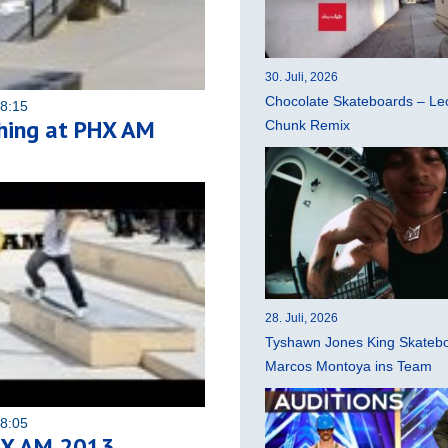
30. Juli, 2026
Chocolate Skateboards – Leo
08:15
thing at PHX AM
Chunk Remix
28. Juli, 2026
Tyshawn Jones King Skatebo
Marcos Montoya ins Team
08:05
HX AM 2013