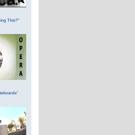
ing This?“
teboards“