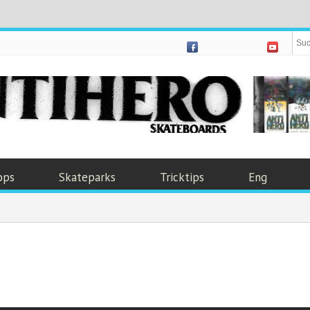
ops
Skateparks
Tricktips
Eng