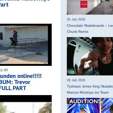
Part
30. Juli, 2026
Chocolate Skateboards – Leo
Chunk Remix
11:40
unden online!!!!!
BUM: Trevor
28. Juli, 2026
FULL PART
Tyshawn Jones King Skatebo
Marcos Montoya ins Team