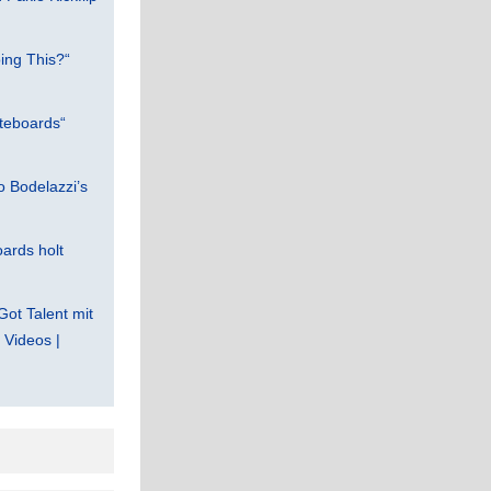
ing This?“
teboards“
 Bodelazzi’s
ards holt
Got Talent mit
Videos |