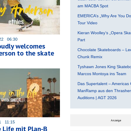
am MACBA Spot
EMERICA’s „Why Are You Do
Tour Video
Kieran Woolley’s „Opera Ska
022 06:30
Part
roudly welcomes
Chocolate Skateboards – Leo
rson to the skate
Chunk Remix
Tyshawn Jones King Skatebo
Marcos Montoya ins Team
Das Supertalent – Americas 
ManRamp aus den Thrasher 
Auditions | AGT 2026
Anzeige
21 11:15
e Life mit Plan-B