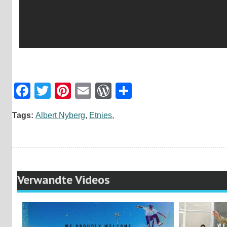
Facebook
Twitter
Pinterest
Email
WordPress
Teilen
Tags:
Albert Nyberg
,
Etnies
,
Verwandte Videos