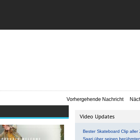
Vorhergehende Nachricht
Näch
Video Updates
Bester Skateboard Clip aller 
Saari über seinen berühmten 