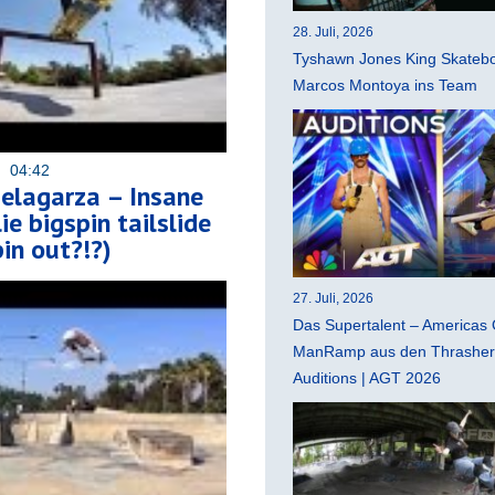
28. Juli, 2026
Tyshawn Jones King Skatebo
Marcos Montoya ins Team
6 04:42
elagarza – Insane
lie bigspin tailslide
pin out?!?)
27. Juli, 2026
Das Supertalent – Americas 
ManRamp aus den Thrasher 
Auditions | AGT 2026