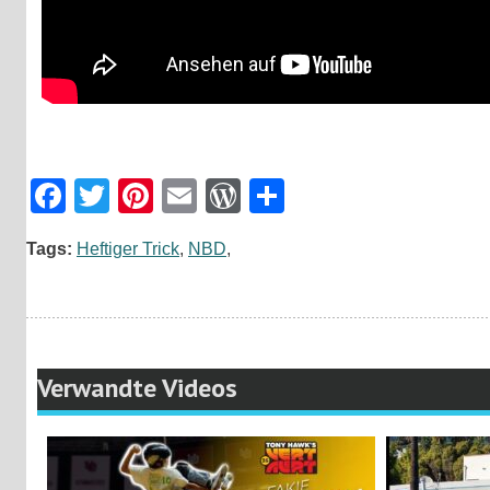
Facebook
Twitter
Pinterest
Email
WordPress
Teilen
Tags:
Heftiger Trick
,
NBD
,
Verwandte Videos