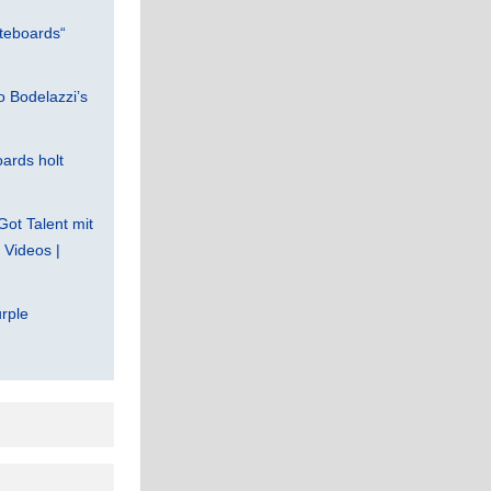
teboards“
 Bodelazzi’s
ards holt
Got Talent mit
Videos |
rple