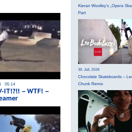
Kieran Woolley’s „Opera Ska
Part
30. Juli, 2026
Chocolate Skateboards – Leo
Chunk Remix
16 05:14
-IT!?!! – WTF! –
Teamer