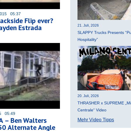
2015 05:37
ackside Flip ever?
ayden Estrada
21. Juli, 2026
SLAPPY Trucks Presents “Pu
Hospitality”
20. Juli, 2026
THRASHER x SUPREME „Mi
Centrale“ Video
15 05:49
A – Ben Walters
Mehr Video Tipps
50 Alternate Angle