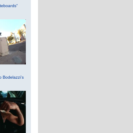
teboards“
 Bodelazzi’s