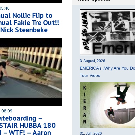
05:46
al Nollie Flip to
ual Fakie Tre Out!!
 Nick Steenbeke
3. August, 2026
EMERICA’s „Why Are You Do
Tour Video
 08:09
ateboarding –
STAIR HUBBA 180
d – WTF! – Aaron
31. Juli, 2026