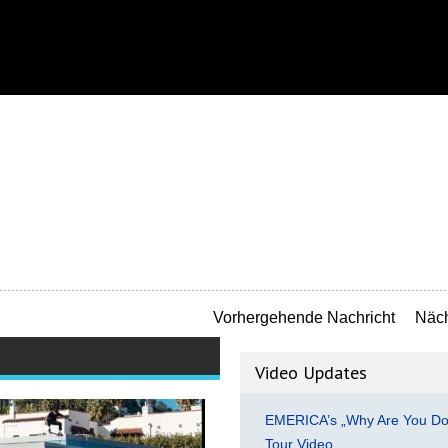
Vorhergehende Nachricht
Näch
Video Updates
EMERICA’s „Why Are You Do
Tour Video