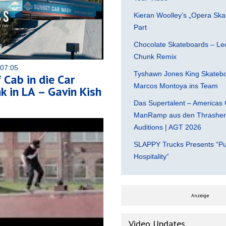
Kieran Woolley’s „Opera Ska
Part
Chocolate Skateboards – Leo
Chunk Remix
 07:05
Tyshawn Jones King Skatebo
 Cab in die Car
Marcos Montoya ins Team
 in LA – Gavin Kish
Das Supertalent – Americas 
ManRamp aus den Thrasher 
Auditions | AGT 2026
SLAPPY Trucks Presents “Pu
Hospitality”
Anzeige
Video Updates