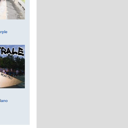
rple
lano