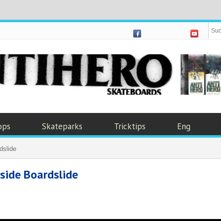
ops
Skateparks
Tricktips
Eng
dslide
tside Boardslide