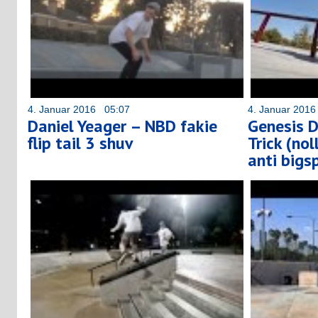
4. Januar 2016 05:07
4. Januar 201
Daniel Yeager – NBD fakie
Genesis D
flip tail 3 shuv
Trick (nol
anti bigs