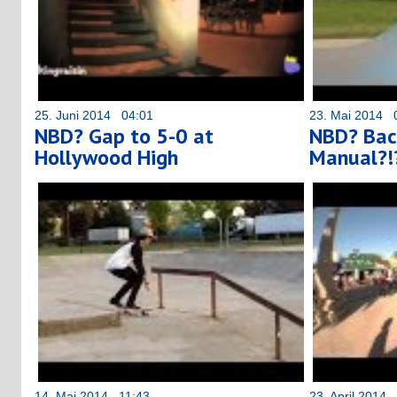
25. Juni 2014 04:01
23. Mai 2014 
NBD? Gap to 5-0 at
NBD? Back
Hollywood High
Manual?!
14. Mai 2014 11:43
23. April 2014