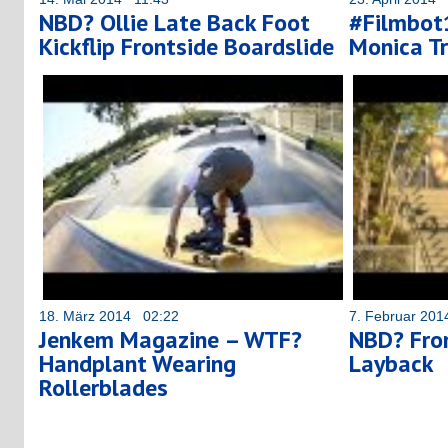
NBD? Ollie Late Back Foot
#Filmbot
Kickflip Frontside Boardslide
Monica Tr
18. März 2014 02:22
7. Februar 20
Jenkem Magazine – WTF?
NBD? Fron
Handplant Wearing
Layback
Rollerblades