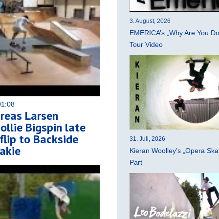
3. August, 2026
EMERICA’s „Why Are You Do
Tour Video
01:08
reas Larsen
ollie Bigspin late
flip to Backside
31. Juli, 2026
Fakie
Kieran Woolley’s „Opera Ska
Part