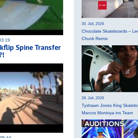
30. Juli, 2026
Chocolate Skateboards – Leo
Chunk Remix
03:19
flip Spine Transfer
?!
28. Juli, 2026
Tyshawn Jones King Skatebo
Marcos Montoya ins Team
 05:44