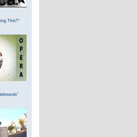
ing This?“
teboards“