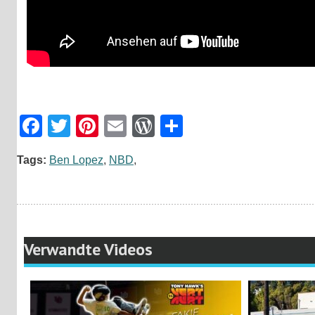
Facebook
Twitter
Pinterest
Email
WordPress
Teilen
Tags:
Ben Lopez
,
NBD
,
Verwandte Videos