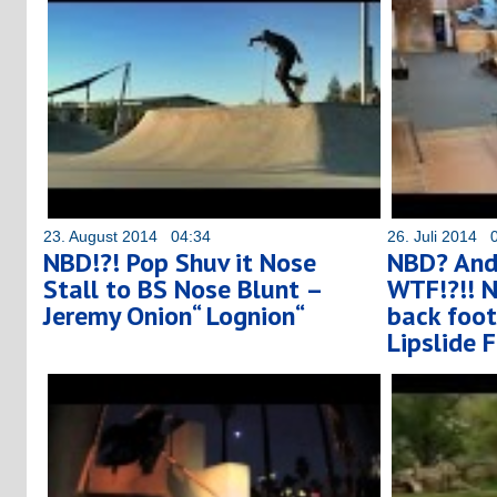
23. August 2014 04:34
26. Juli 2014 
NBD!?! Pop Shuv it Nose
NBD? And
Stall to BS Nose Blunt –
WTF!?!! N
Jeremy Onion“ Lognion“
back foot
Lipslide 