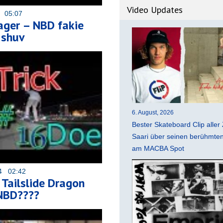
Video Updates
6 05:07
ager – NBD fakie
3 shuv
6. August, 2026
Bester Skateboard Clip aller 
Saari über seinen berühmten 
am MACBA Spot
14 02:42
 Tailslide Dragon
 NBD????