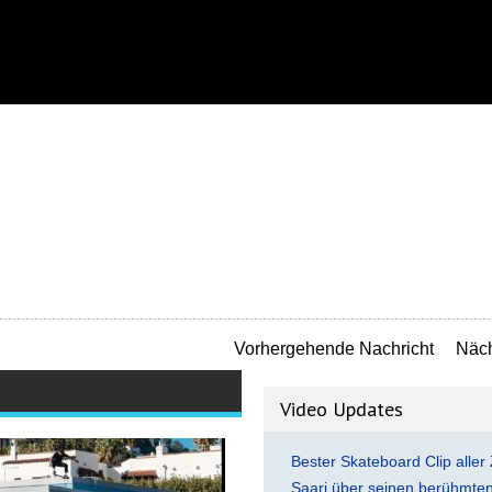
Vorhergehende Nachricht
Näch
Video Updates
Bester Skateboard Clip aller 
Saari über seinen berühmten 