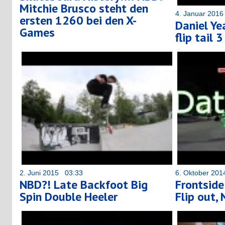
Mitchie Brusco steht den
4. Januar 201
ersten 1260 bei den X-
Daniel Ye
Games
flip tail 
2. Juni 2015 03:33
6. Oktober 20
NBD?! Late Backfoot Big
Frontside
Spin Double Heeler
Flip out,