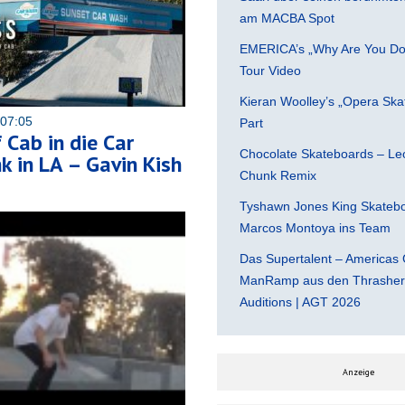
am MACBA Spot
EMERICA’s „Why Are You Do
Tour Video
Kieran Woolley’s „Opera Ska
 07:05
Part
 Cab in die Car
Chocolate Skateboards – Leo
 in LA – Gavin Kish
Chunk Remix
Tyshawn Jones King Skatebo
Marcos Montoya ins Team
Das Supertalent – Americas 
ManRamp aus den Thrasher 
Auditions | AGT 2026
Anzeige