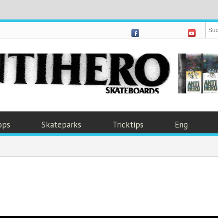
ops
Skateparks
Tricktips
Eng