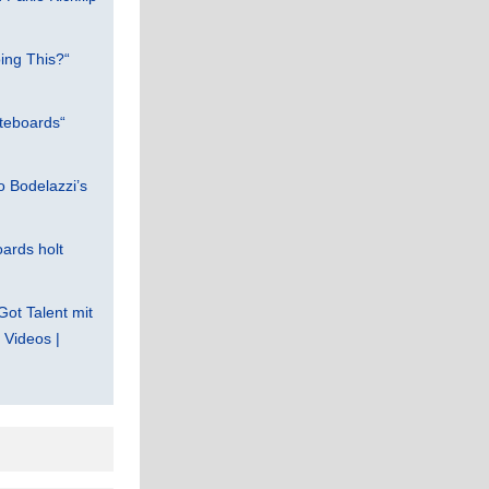
ing This?“
teboards“
 Bodelazzi’s
ards holt
Got Talent mit
Videos |