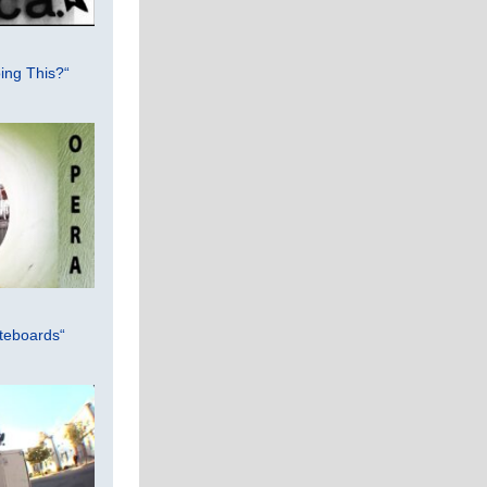
ing This?“
teboards“