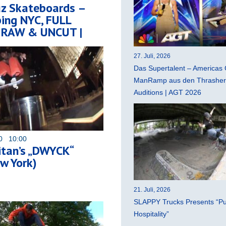
uz Skateboards –
ing NYC, FULL
| RAW & UNCUT |
27. Juli, 2026
Das Supertalent – Americas 
ManRamp aus den Thrasher 
Auditions | AGT 2026
20 10:00
itan’s „DWYCK“
w York)
21. Juli, 2026
SLAPPY Trucks Presents “Pu
Hospitality”