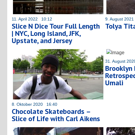
11. April 2022 10:12
9. August 202
Slice N Dice Tour Full Length
Tolya Tita
| NYC, Long Island, JFK,
Upstate, and Jersey
31. August 20
Brooklyn 
Retrospec
Umali
8. Oktober 2020 16:40
Chocolate Skateboards –
Slice of Life with Carl Aikens