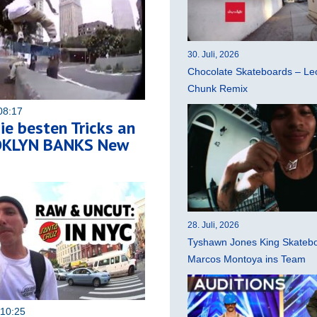
30. Juli, 2026
Chocolate Skateboards – Leo
Chunk Remix
08:17
ie besten Tricks an
OKLYN BANKS New
28. Juli, 2026
Tyshawn Jones King Skatebo
Marcos Montoya ins Team
 10:25