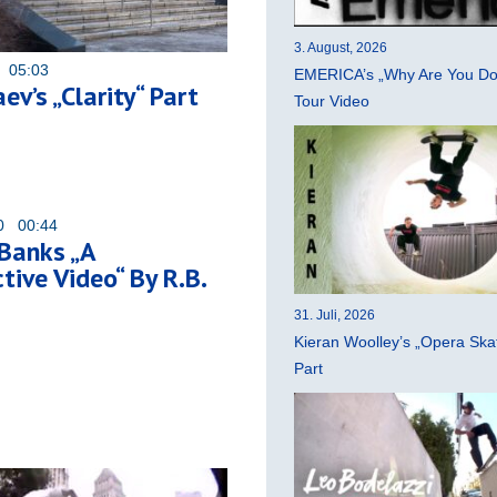
3. August, 2026
1 05:03
EMERICA’s „Why Are You Do
ev’s „Clarity“ Part
Tour Video
20 00:44
Banks „A
tive Video“ By R.B.
31. Juli, 2026
Kieran Woolley’s „Opera Ska
Part