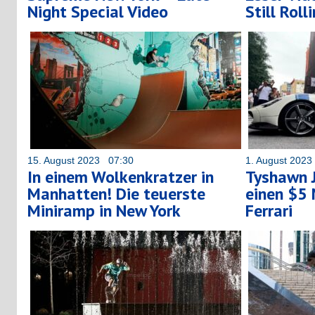
Night Special Video
Still Roll
15. August 2023 07:30
1. August 202
In einem Wolkenkratzer in
Tyshawn J
Manhatten! Die teuerste
einen $5 
Miniramp in New York
Ferrari