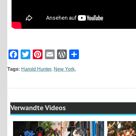
Facebook
Twitter
Pinterest
Email
WordPress
Teilen
Tags:
Harold Hunter
,
New York
,
Verwandte Videos