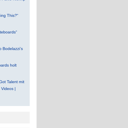
ing This?“
teboards“
 Bodelazzi’s
ards holt
Got Talent mit
Videos |