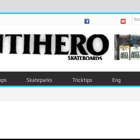
ops
Skateparks
Tricktips
Eng