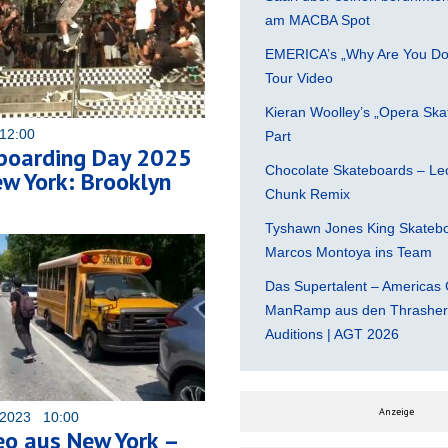
am MACBA Spot
EMERICA’s „Why Are You Do
Tour Video
Kieran Woolley’s „Opera Ska
12:00
Part
boarding Day 2025
Chocolate Skateboards – Leo
w York: Brooklyn
Chunk Remix
Tyshawn Jones King Skatebo
Marcos Montoya ins Team
Das Supertalent – Americas 
ManRamp aus den Thrasher 
Auditions | AGT 2026
Anzeige
 2023 10:00
eo aus New York –