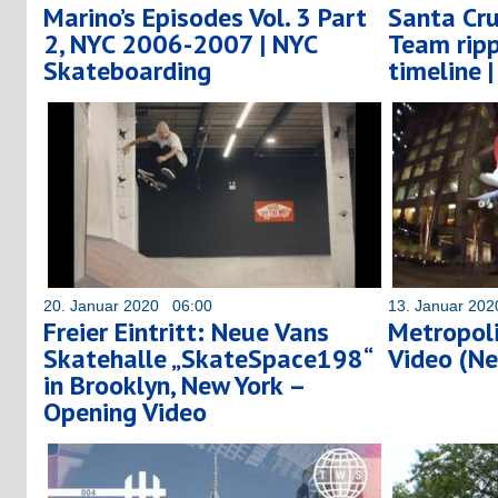
Marino’s Episodes Vol. 3 Part
Santa Cr
2, NYC 2006-2007 | NYC
Team ripp
Skateboarding
timeline 
20. Januar 2020 06:00
13. Januar 20
Freier Eintritt: Neue Vans
Metropol
Skatehalle „SkateSpace198“
Video (Ne
in Brooklyn, New York –
Opening Video