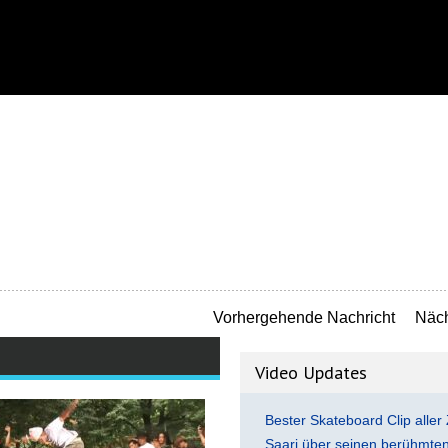
Vorhergehende Nachricht
Näch
Video Updates
Bester Skateboard Clip aller 
Saari über seinen berühmten 