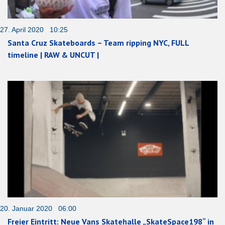
27. April 2020 10:25
Santa Cruz Skateboards – Team ripping NYC, FULL
timeline | RAW & UNCUT |
20. Januar 2020 06:00
Freier Eintritt: Neue Vans Skatehalle „SkateSpace198“ in