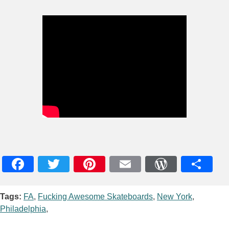
Facebook
Twitter
Pinterest
Email
WordPres
Teile
Tags:
FA
,
Fucking Awesome Skateboards
,
New York
,
Philadelphia
,