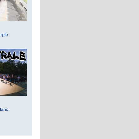
rple
lano