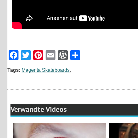
Facebook
Twitter
Pinterest
Email
WordPress
Teilen
Tags:
Magenta Skateboards
,
Verwandte Videos