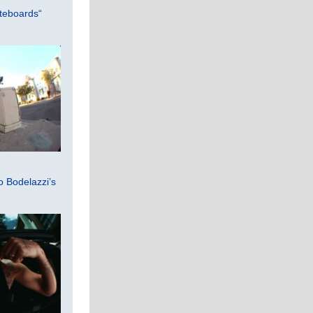
teboards“
 Bodelazzi’s