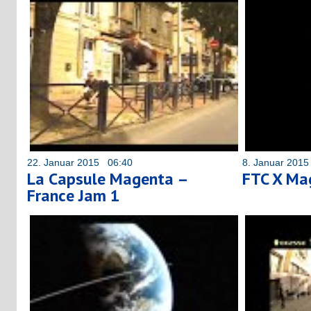
22. Januar 2015 06:40
8. Januar 201
La Capsule Magenta –
FTC X Ma
France Jam 1