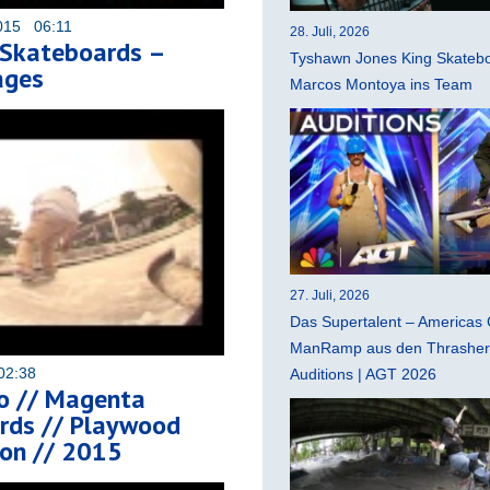
015 06:11
28. Juli, 2026
Skateboards –
Tyshawn Jones King Skatebo
ages
Marcos Montoya ins Team
27. Juli, 2026
Das Supertalent – Americas 
ManRamp aus den Thrasher 
02:38
Auditions | AGT 2026
vo // Magenta
rds // Playwood
ion // 2015