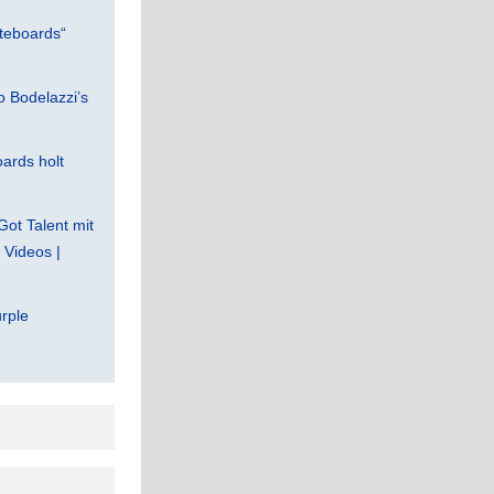
teboards“
 Bodelazzi’s
ards holt
Got Talent mit
Videos |
rple