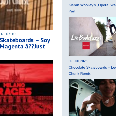
Kieran Woolley’s „Opera Ska
Part
016 07:10
Skateboards – Soy
Magenta â??Just
30. Juli, 2026
Chocolate Skateboards – Leo
Chunk Remix