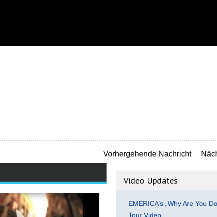
Vorhergehende Nachricht
Näch
Video Updates
EMERICA’s „Why Are You Do
Tour Video