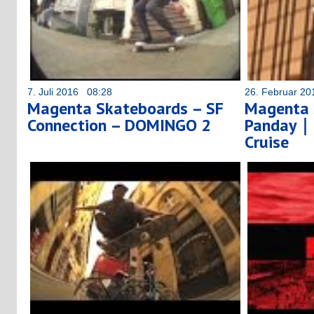
7. Juli 2016 08:28
26. Februar 2
Magenta Skateboards – SF
Magenta 
Connection – DOMINGO 2
Panday｜
Cruise