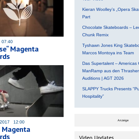
Kieran Woolley’s „Opera Ska
Part
Chocolate Skateboards – Leo
Chunk Remix
 07:40
Tyshawn Jones King Skatebo
ise“ Magenta
Marcos Montoya ins Team
rds
Das Supertalent – Americas 
ManRamp aus den Thrasher 
Auditions | AGT 2026
SLAPPY Trucks Presents “Pu
Hospitality”
Anzeige
 2017 12:00
– Magenta
rds
Video Updates