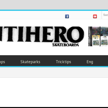
ops
Skateparks
Tricktips
Eng