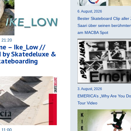
6. August, 2026
Bester Skateboard Clip aller 
Saari über seinen berühmten 
am MACBA Spot
 21:20
me – Ike_Low //
d by Skatedeluxe &
kateboarding
3. August, 2026
EMERICA’s „Why Are You Do
Tour Video
 11:00