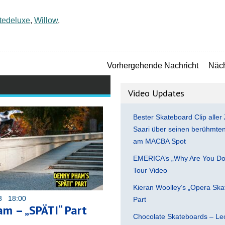
tedeluxe
,
Willow
,
Vorhergehende Nachricht
Näch
Video Updates
Bester Skateboard Clip aller 
Saari über seinen berühmten 
am MACBA Spot
EMERICA’s „Why Are You Do
Tour Video
Kieran Woolley’s „Opera Ska
23 18:00
Part
m – „SPÄTI“ Part
Chocolate Skateboards – Leo