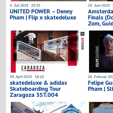
4. Juli 2019 20:32
24. Juni 2019 
UNITED POWER – Denny
Amsterd
Pham | Flip x skatedeluxe
Finals (
Zom, Guid
29. April 2019 18:10
20. Februar 2
skatedeluxe & adidas
Felipe Gu
Skateboarding Tour
Pham | Sl
Zaragoza 3ST.004