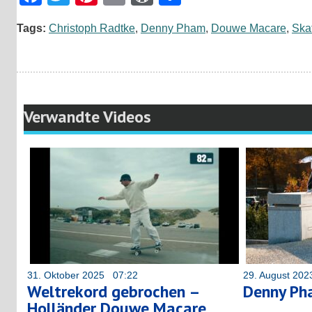
Tags:
Christoph Radtke
,
Denny Pham
,
Douwe Macare
,
Ska
Verwandte Videos
31. Oktober 2025 07:22
29. August 20
Weltrekord gebrochen –
Denny Pha
Holländer Douwe Macare