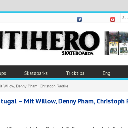
ops
Skateparks
Tricktips
Eng
it Willow, Denny Pham, Christoph Radtke
rtugal – Mit Willow, Denny Pham, Christoph