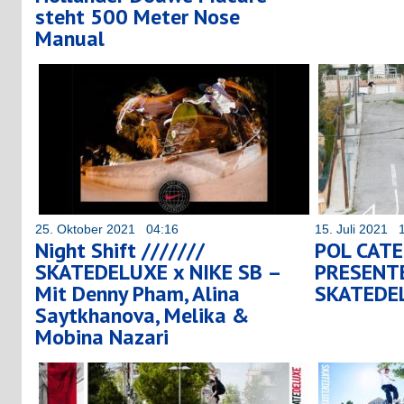
steht 500 Meter Nose
Manual
25. Oktober 2021 04:16
15. Juli 2021 
Night Shift ///////
POL CATE
SKATEDELUXE x NIKE SB –
PRESENT
Mit Denny Pham, Alina
SKATEDE
Saytkhanova, Melika &
Mobina Nazari