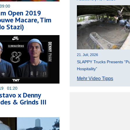
09:00
am Open 2019
Douwe Macare, Tim
o Stazi)
21. Juli, 2026
SLAPPY Trucks Presents “Pu
Hospitality”
Mehr Video Tipps
019 01:20
stavo x Denny
ides & Grinds III