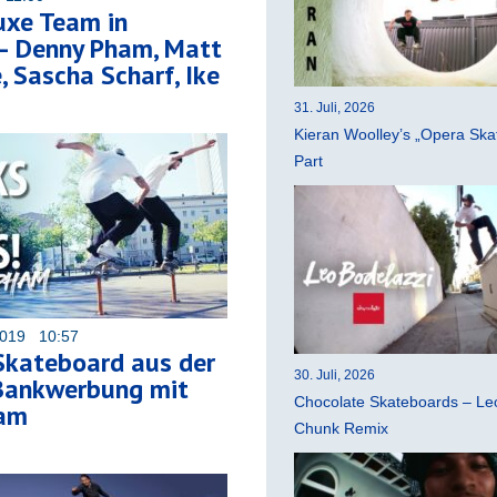
uxe Team in
 – Denny Pham, Matt
 Sascha Scharf, Ike
31. Juli, 2026
Kieran Woolley’s „Opera Ska
Part
2019 10:57
Skateboard aus der
30. Juli, 2026
 Bankwerbung mit
Chocolate Skateboards – Leo
ham
Chunk Remix