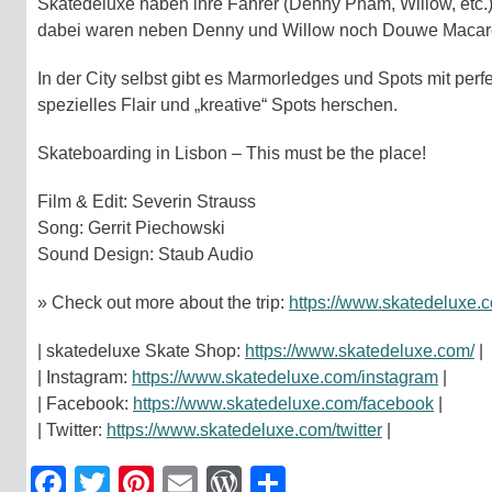
Skatedeluxe haben ihre Fahrer (Denny Pham, Willow, etc.)
dabei waren neben Denny und Willow noch Douwe Macare,
In der City selbst gibt es Marmorledges und Spots mit pe
spezielles Flair und „kreative“ Spots herschen.
Skateboarding in Lisbon – This must be the place!
Film & Edit: Severin Strauss
Song: Gerrit Piechowski
Sound Design: Staub Audio
» Check out more about the trip:
https://www.skatedeluxe.c
| skatedeluxe Skate Shop:
https://www.skatedeluxe.com/
|
| Instagram:
https://www.skatedeluxe.com/instagram
|
| Facebook:
https://www.skatedeluxe.com/facebook
|
| Twitter:
https://www.skatedeluxe.com/twitter
|
Facebook
Twitter
Pinterest
Email
WordPress
Teilen