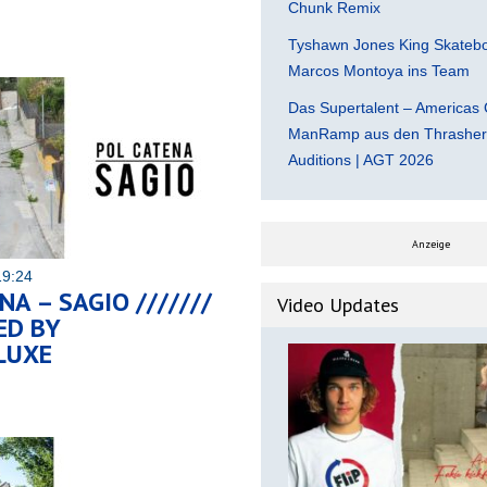
Chunk Remix
Tyshawn Jones King Skatebo
Marcos Montoya ins Team
Das Supertalent – Americas 
ManRamp aus den Thrasher 
Auditions | AGT 2026
Anzeige
19:24
NA – SAGIO ///////
Video Updates
ED BY
LUXE