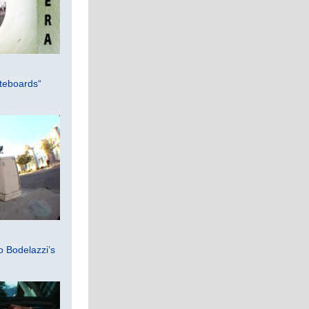
teboards“
 Bodelazzi’s