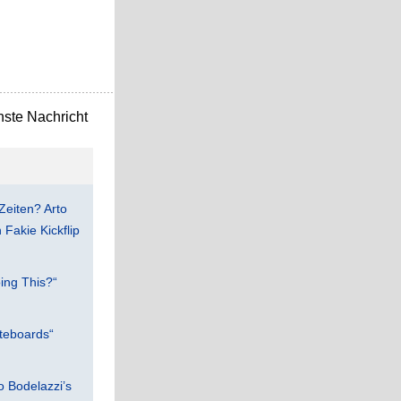
ste Nachricht
Zeiten? Arto
Fakie Kickflip
ing This?“
teboards“
 Bodelazzi’s