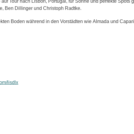
 auf Tour nach Lisbon, Portugal, für Sonne
und perfekte Spots g
 Ben Dillinger und Christoph Radtke.
rfekten Boden während in den Vorstädten wie Almada und Capari
om/lisdlx