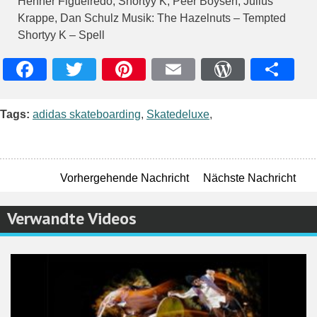
Henner Figueiredo, Shortyy K, Peer Boysen, Julius
Krappe, Dan Schulz Musik: The Hazelnuts – Tempted
Shortyy K – Spell
Facebook
Twitter
Pinterest
Email
WordPres
Teile
Tags:
adidas skateboarding
,
Skatedeluxe
,
Vorhergehende Nachricht
Nächste Nachricht
Verwandte Videos