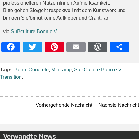
professionelleren NutzernInnen Aufmerksamkeit.
Bitte gehen Sie/geht respektvoll mit dem Kunstwerk und
bringen Sie/bringt keine Aufkleber und Grafitti an.
via
SuBculture Bonn e.V.
Facebook
Twitter
Pinterest
Email
WordPres
Teile
Tags:
Bonn
,
Concrete
,
Miniramp
,
SuBCulture Bonn e.V.
,
Transition
,
Vorhergehende Nachricht
Nächste Nachricht
Verwandte News