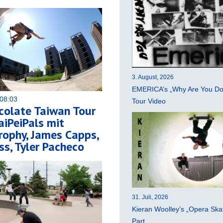
3. August, 2026
EMERICA’s „Why Are You Do
08:03
Tour Video
ocolate Taiwan Tour
aiPeiPals mit
ophy, James Capps,
ass, Tyler Pacheco
31. Juli, 2026
Kieran Woolley’s „Opera Ska
Part