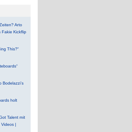
Zeiten? Arto
Fakie Kickflip
ing This?“
teboards“
 Bodelazzi’s
ards holt
Got Talent mit
Videos |