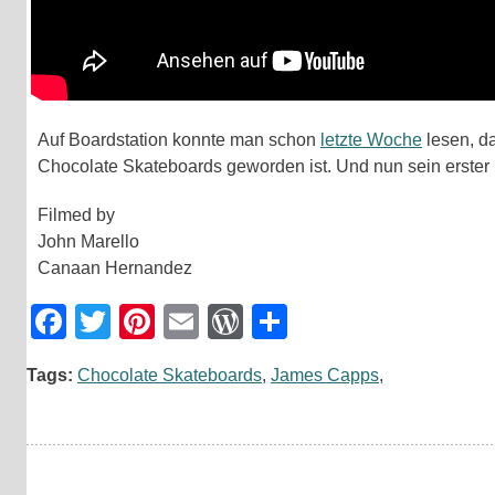
Auf Boardstation konnte man schon
letzte Woche
lesen, d
Chocolate Skateboards geworden ist. Und nun sein erster Min
Filmed by
John Marello
Canaan Hernandez
Facebook
Twitter
Pinterest
Email
WordPress
Teilen
Tags:
Chocolate Skateboards
,
James Capps
,