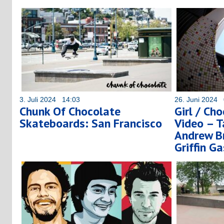
3. Juli 2024 14:03
26. Juni 2024 
Chunk Of Chocolate
Girl / Ch
Skateboards: San Francisco
Video – T
Andrew Br
Griffin G