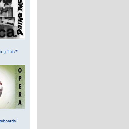
ing This?“
teboards“