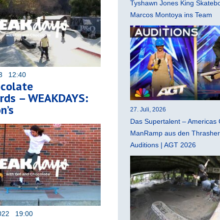
Tyshawn Jones King Skatebo
Marcos Montoya ins Team
23 12:40
ocolate
rds – WEAKDAYS:
n’s
27. Juli, 2026
Das Supertalent – Americas 
ManRamp aus den Thrasher 
Auditions | AGT 2026
022 19:00