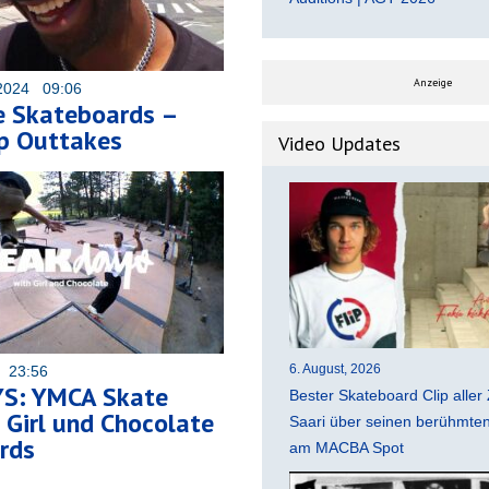
Anzeige
2024 09:06
e Skateboards –
p Outtakes
Video Updates
6. August, 2026
4 23:56
S: YMCA Skate
Bester Skateboard Clip aller 
Girl und Chocolate
Saari über seinen berühmten 
rds
am MACBA Spot