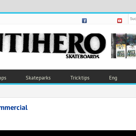
ops
Skateparks
Tricktips
Eng
mmercial