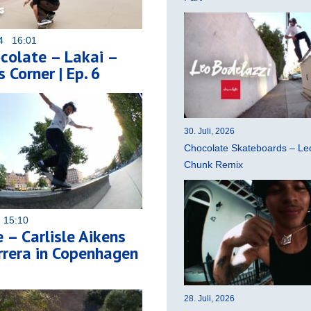
24 16:01
ocolate – Lakai –
 Corner | Ep. 6
30. Juli, 2026
Chocolate Skateboards – Leo
Chunk Remix
 15:10
 – Carlisle Aikens
rrera in Copenhagen
28. Juli, 2026