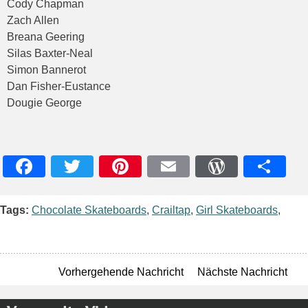
Cody Chapman
Zach Allen
Breana Geering
Silas Baxter-Neal
Simon Bannerot
Dan Fisher-Eustance
Dougie George
Facebook
Twitter
Pinterest
Email
WordPres
Teile
Tags:
Chocolate Skateboards
,
Crailtap
,
Girl Skateboards
,
Vorhergehende Nachricht
Nächste Nachricht