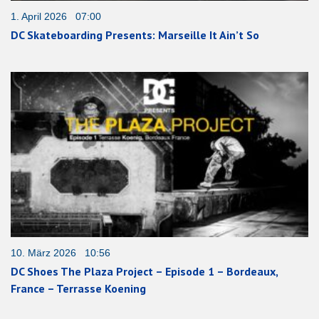
1. April 2026 07:00
DC Skateboarding Presents: Marseille It Ain’t So
10. März 2026 10:56
DC Shoes The Plaza Project – Episode 1 – Bordeaux,
France – Terrasse Koening