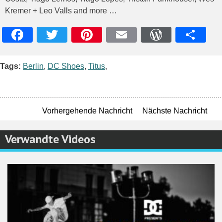
Kremer + Leo Valls and more …
Facebook
Twitter
Pinterest
Email
WordPres
Teile
Tags:
Berlin
,
DC Shoes
,
Titus
,
Vorhergehende Nachricht
Nächste Nachricht
Verwandte Videos