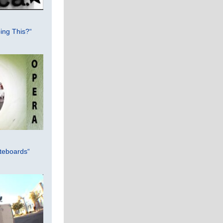
ing This?“
teboards“