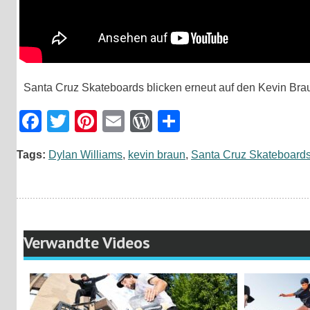
Santa Cruz Skateboards blicken erneut auf den Kevin Brau
Facebook
Twitter
Pinterest
Email
WordPress
Teilen
Tags:
Dylan Williams
,
kevin braun
,
Santa Cruz Skateboard
Verwandte Videos