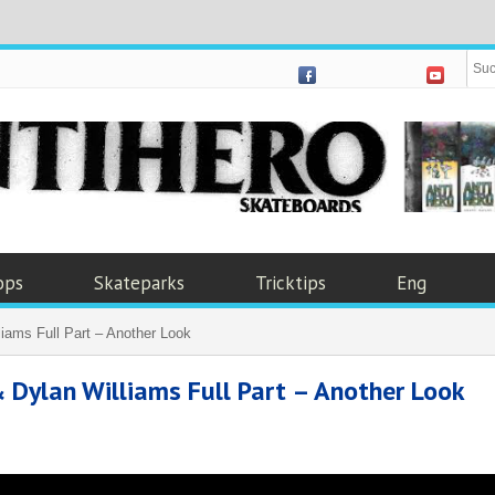
ops
Skateparks
Tricktips
Eng
iams Full Part – Another Look
 Dylan Williams Full Part – Another Look