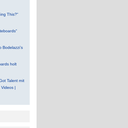
ing This?“
teboards“
 Bodelazzi’s
ards holt
Got Talent mit
Videos |