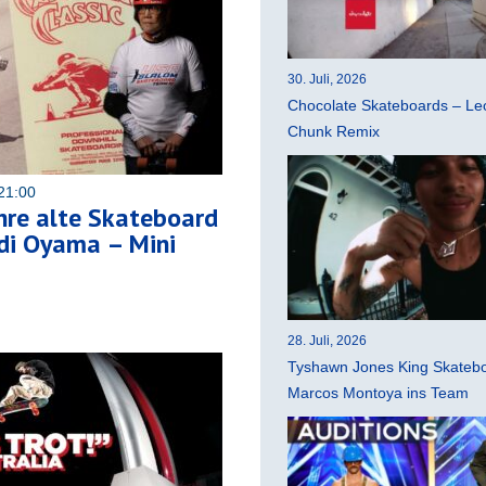
30. Juli, 2026
Chocolate Skateboards – Leo
Chunk Remix
21:00
hre alte Skateboard
di Oyama – Mini
28. Juli, 2026
Tyshawn Jones King Skatebo
Marcos Montoya ins Team