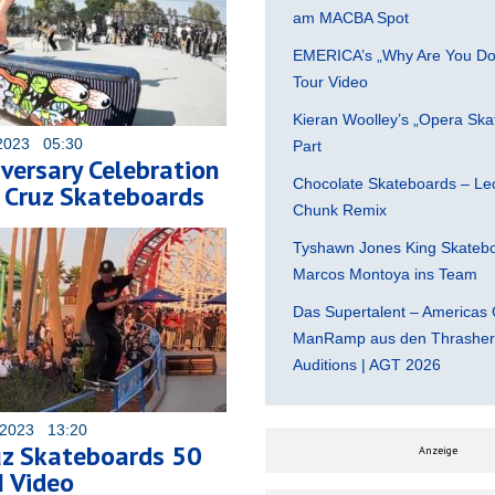
am MACBA Spot
EMERICA’s „Why Are You Do
Tour Video
Kieran Woolley’s „Opera Ska
2023 05:30
Part
versary Celebration
Chocolate Skateboards – Leo
 Cruz Skateboards
Chunk Remix
Tyshawn Jones King Skatebo
Marcos Montoya ins Team
Das Supertalent – Americas 
ManRamp aus den Thrasher 
Auditions | AGT 2026
 2023 13:20
uz Skateboards 50
Anzeige
M Video