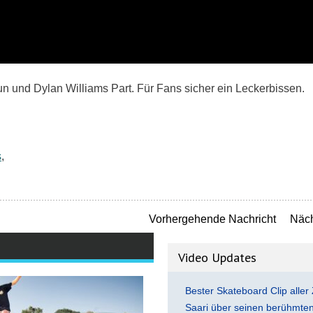
n und Dylan Williams Part. Für Fans sicher ein Leckerbissen.
s
,
Vorhergehende Nachricht
Näch
Video Updates
Bester Skateboard Clip aller 
Saari über seinen berühmten 