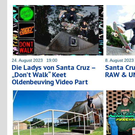
24. August 2023 19:00
8. August 202
Die Ladys von Santa Cruz –
Santa Cru
„Don’t Walk“ Keet
RAW & UN
Oldenbeuving Video Part