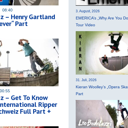
3 08:40
3. August, 2026
z – Henry Gartland
EMERICA’s „Why Are You Do
ever“ Part
Tour Video
31. Juli, 2026
Kieran Woolley’s „Opera Ska
00:55
Part
uz – Get To Know
 International Ripper
chweiz Full Part +