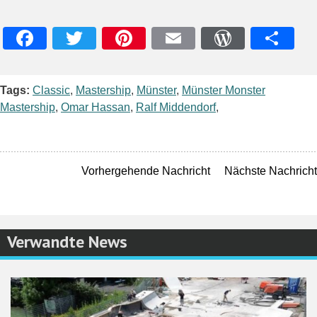
Facebook
Twitter
Pinterest
Email
WordPres
Teile
Tags:
Classic
,
Mastership
,
Münster
,
Münster Monster
Mastership
,
Omar Hassan
,
Ralf Middendorf
,
Vorhergehende Nachricht
Nächste Nachricht
Verwandte News