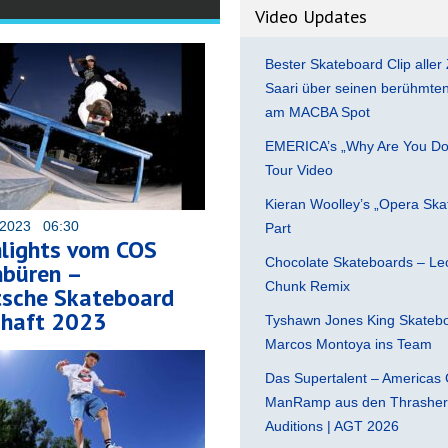
Video Updates
Bester Skateboard Clip aller 
Saari über seinen berühmten 
am MACBA Spot
EMERICA’s „Why Are You Do
Tour Video
Kieran Woolley’s „Opera Ska
 2023 06:30
Part
hlights vom COS
Chocolate Skateboards – Leo
nbüren –
Chunk Remix
sche Skateboard
chaft 2023
Tyshawn Jones King Skatebo
Marcos Montoya ins Team
Das Supertalent – Americas 
ManRamp aus den Thrasher 
Auditions | AGT 2026