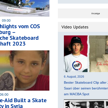
Anzeige
3 09:00
ghlights vom COS
Video Updates
burg –
che Skateboard
chaft 2023
6. August, 2026
Bester Skateboard Clip aller 
Saari über seinen berühmten 
am MACBA Spot
06:00
-Aid Built a Skate
 in Syria