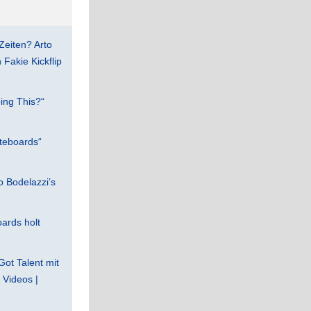
Zeiten? Arto
Fakie Kickflip
ing This?“
teboards“
 Bodelazzi’s
ards holt
Got Talent mit
Videos |