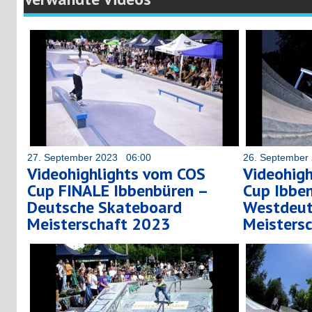
27. September 2023 06:00
26. September
Videohighlights vom COS
Videohig
Cup FINALE Ibbenbüren –
Cup Ibbe
Deutsche Skateboard
Westdeut
Meisterschaft 2023
Meisters