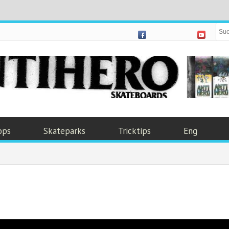
ops
Skateparks
Tricktips
Eng