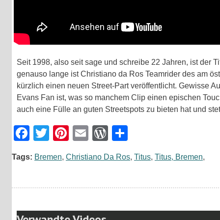
Seit 1998, also seit sage und schreibe 22 Jahren, ist der
genauso lange ist Christiano da Ros Teamrider des am ös
kürzlich einen neuen Street-Part veröffentlicht. Gewisse 
Evans Fan ist, was so manchem Clip einen epischen Touch
auch eine Fülle an guten Streetspots zu bieten hat und stet
Facebook
Twitter
Pinterest
Email
WordPress
Teilen
Tags:
Bremen
,
Christiano Da Ros
,
Titus
,
Titus, Bremen
,
Verwandte Videos