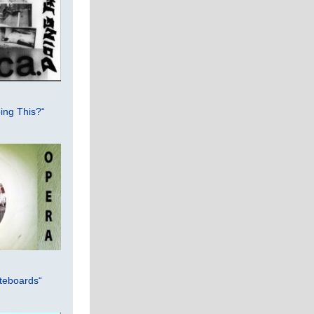
ing This?“
teboards“