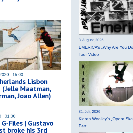
3. August, 2026
EMERICA’s „Why Are You Do
Tour Video
 2020 15:00
herlands Lisbon
 (Jelle Maatman,
rman, Joao Allen)
31. Juli, 2026
20 01:00
Kieran Woolley’s „Opera Ska
 G-Files | Gustavo
Part
ust broke his 3rd