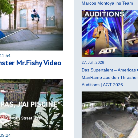
Marcos Montoya ins Team
11:54
ster Mr.Fishy Video
27. Juli, 2026
Das Supertalent – Americas 
ManRamp aus den Thrasher 
Auditions | AGT 2026
09:24