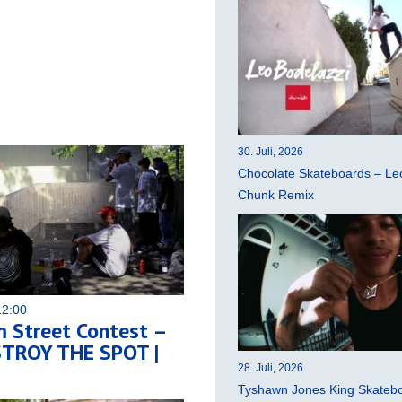
30. Juli, 2026
Chocolate Skateboards – Leo
Chunk Remix
12:00
 Street Contest –
STROY THE SPOT |
28. Juli, 2026
Tyshawn Jones King Skatebo