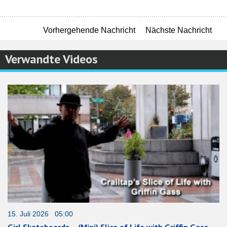
Vorhergehende Nachricht
Nächste Nachricht
Verwandte Videos
15. Juli 2026 05:00