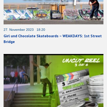
27. November 2023 18:20
Girl und Chocolate Skateboards – WEAKDAYS: 1st Street
Bridge