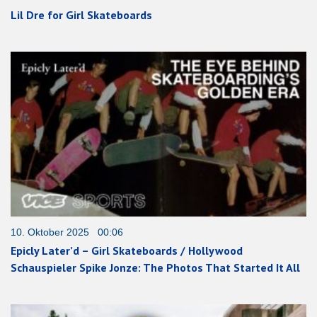
Lil Dre for Girl Skateboards
10. Oktober 2025 00:06
Epicly Later’d – Girl Skateboards / Hollywood
Schauspieler Spike Jonze: The Photos That Started It All