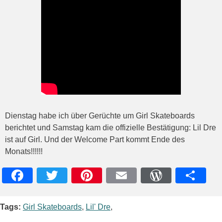
Dienstag habe ich über Gerüchte um Girl Skateboards
berichtet und Samstag kam die offizielle Bestätigung: Lil Dre
ist auf Girl. Und der Welcome Part kommt Ende des
Monats!!!!!!
Facebook
Twitter
Pinterest
Email
WordPres
Teile
Tags:
Girl Skateboards
,
Lil' Dre
,