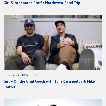
Girl Skateboards Pacific Northwest Road Trip
6. Februar 2026 06:00
Girl – On the Crail Couch with Tom Karangelov & Mike
Carroll