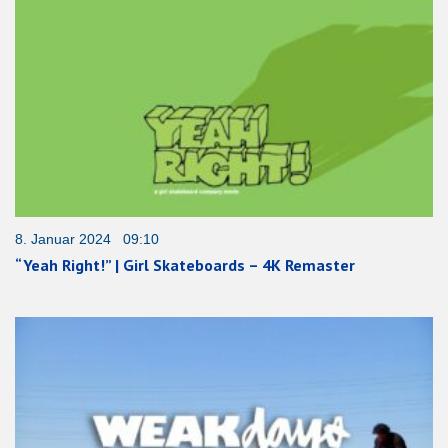
8. Januar 2024 09:10
“Yeah Right!” | Girl Skateboards – 4K Remaster