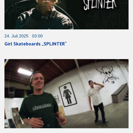
24. Juli 2025 03:00
Girl Skateboards „SPLINTER“