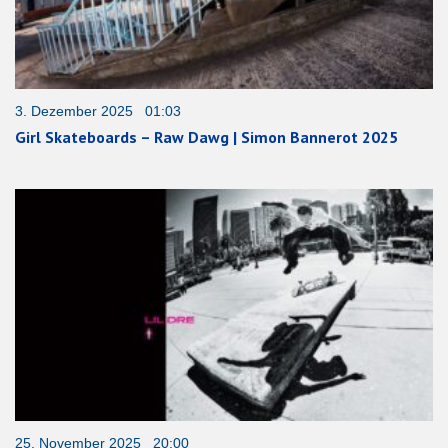
3. Dezember 2025 01:03
Girl Skateboards – Raw Dawg | Simon Bannerot 2025
25. November 2025 20:00