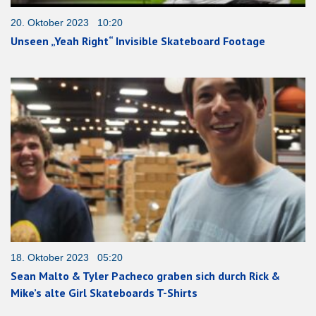
20. Oktober 2023 10:20
Unseen „Yeah Right“ Invisible Skateboard Footage
18. Oktober 2023 05:20
Sean Malto & Tyler Pacheco graben sich durch Rick &
Mike’s alte Girl Skateboards T-Shirts