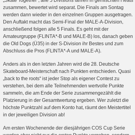
„Skate Together“, alle 5 Divisions fahren in gemischten Heats
zusammen, bewertet wird separat. Die Finals am Sontag
werden dann wieder in den einzelnen Gruppen ausgetragen.
Den Auftakt macht das Semi-Final der MALE-A-Division,
anschließend folgen alle 5 Finals. Es geht mit der
Amateurgruppe (FLINTA*-B und MALE-B) los, danach geben
die Old Dogs (Ü35) in der S-Division ihr Bestes und zum
Abschluss die Pros (FLINTA*-A und MALE-A).
Anders als in den letzten Jahren wird die 28. Deutsche
Skateboard-Meisterschaft nach Punkten entschieden. Quasi
„back to the roots“ ist jeder Stop als eigener Contest zu
verstehen, bei dem alle Teilnehmenden wertvolle Punkte
sammeln, die am Ende der Serie zusammengezählt die
Platzierung in der Gesamtwertung ergeben. Wer zuletzt die
höchste Punktzahl auf dem Konto hat, räumt den Meistertitel
in der jeweiligen Division ab!
Am ersten Wochenende der diesjährigen COS Cup Serie