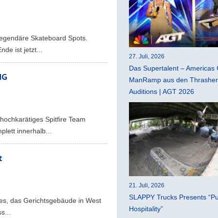
 legendäre Skateboard Spots.
e ist jetzt...
27. Juli, 2026
Das Supertalent – Americas 
NG
ManRamp aus den Thrasher 
Auditions | AGT 2026
n hochkarätiges Spitfire Team
lett innerhalb...
t
21. Juli, 2026
SLAPPY Trucks Presents “Pu
les, das Gerichtsgebäude in West
Hospitality”
s...