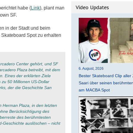
Video Updates
erichtet habe (
Link
), plant man
town SF.
n in der Stadt und beim
 Skateboard Spot zu erhalten
cadero Center gehört, und SF
6. August, 2026
arcadero Plaza betreibt, mit dem
Bester Skateboard Clip aller 
 Eines der erklärten Ziele
is zu 50 Millionen US-Dollar
Saari über seinen berühmten 
arks, der die Geschichte San
am MACBA Spot
 Herman Plaza, in den letzten
ohne Berücksichtigung des
Überreste des berühmtesten
rd-Geschichte auslöschen – nicht