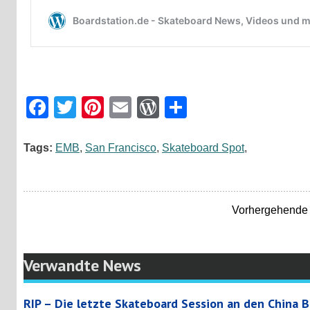
Facebook
Twitter
Pinterest
Email
WordPress
Teilen
Tags:
EMB
,
San Francisco
,
Skateboard Spot
,
Vorhergehende 
Verwandte News
RIP – Die letzte Skateboard Session an den China B