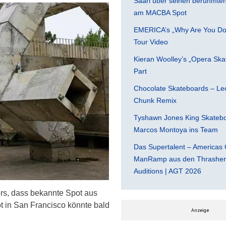
Saari über seinen berühmten 
am MACBA Spot
EMERICA’s „Why Are You Do
Tour Video
Kieran Woolley’s „Opera Ska
Part
Chocolate Skateboards – Leo
Chunk Remix
Tyshawn Jones King Skatebo
Marcos Montoya ins Team
Das Supertalent – Americas 
ManRamp aus den Thrasher 
Auditions | AGT 2026
rs, dass bekannte Spot aus
 in San Francisco
könnte bald
Anzeige