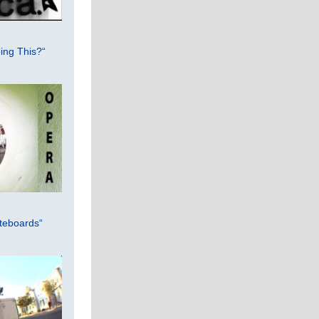
ing This?“
teboards“