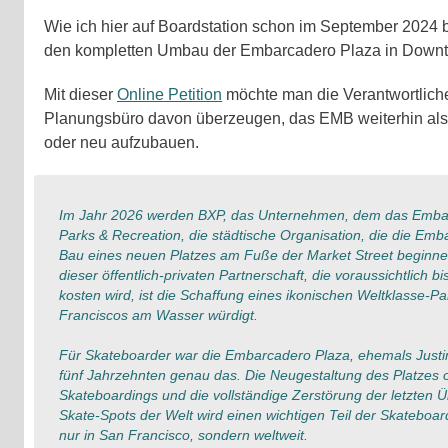
Wie ich hier auf Boardstation schon im September 2024 b
den kompletten Umbau der Embarcadero Plaza in Down
Mit dieser
Online Petition
möchte man die Verantwortliche
Planungsbüro davon überzeugen, das EMB weiterhin als
oder neu aufzubauen.
Im Jahr 2026 werden BXP, das Unternehmen, dem das Embar
Parks & Recreation, die städtische Organisation, die die Emb
Bau eines neuen Platzes am Fuße der Market Street beginnen.
dieser öffentlich-privaten Partnerschaft, die voraussichtlich b
kosten wird, ist die Schaffung eines ikonischen Weltklasse-P
Franciscos am Wasser würdigt.
Für Skateboarder war die Embarcadero Plaza, ehemals Justin
fünf Jahrzehnten genau das. Die Neugestaltung des Platzes 
Skateboardings und die vollständige Zerstörung der letzten 
Skate-Spots der Welt wird einen wichtigen Teil der Skateboa
nur in San Francisco, sondern weltweit.