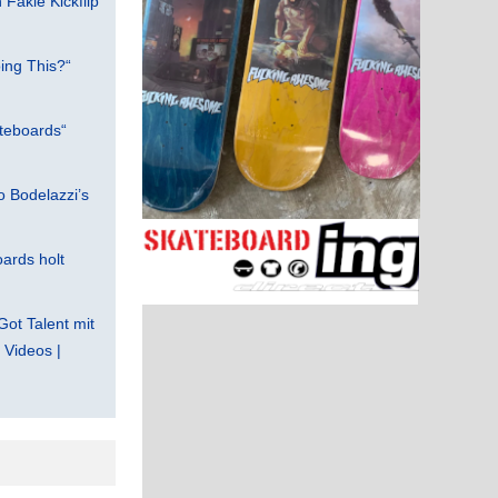
Fakie Kickflip
ing This?“
teboards“
 Bodelazzi’s
ards holt
Got Talent mit
Videos |