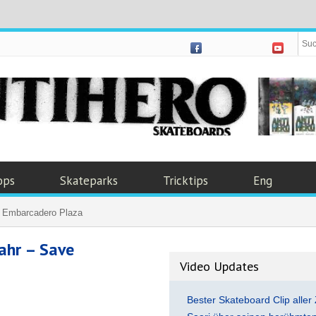
ops
Skateparks
Tricktips
Eng
e Embarcadero Plaza
ahr – Save
Video Updates
Bester Skateboard Clip aller 