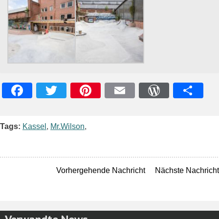
Facebook
Twitter
Pinterest
Email
WordPres
Teile
Tags:
Kassel
,
Mr.Wilson
,
Vorhergehende Nachricht
Nächste Nachricht