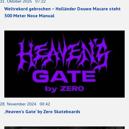
31. Oktober 2025 07:22
Weltrekord gebrochen – Holländer Douwe Macare steht
500 Meter Nose Manual
28. November 2024 00:42
‚Heaven’s Gate‘ by Zero Skateboards