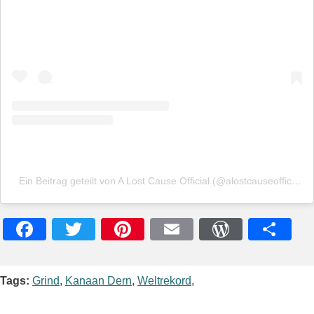
Ein Beitrag geteilt von A Lost Cause Official (@alostcauseofficial)
Facebook
Twitter
Pinterest
Email
WordPres
Teile
Tags:
Grind
,
Kanaan Dern
,
Weltrekord
,