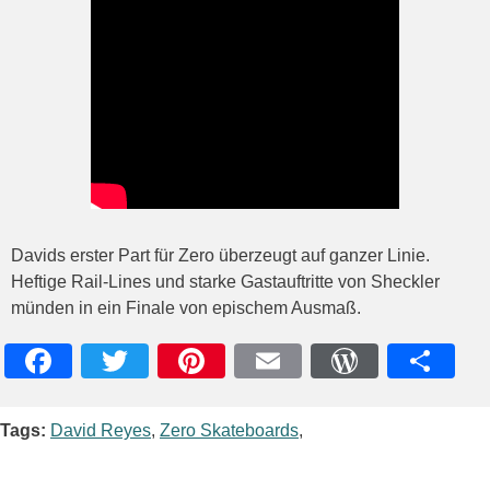
Davids erster Part für Zero überzeugt auf ganzer Linie.
Heftige Rail-Lines und starke Gastauftritte von Sheckler
münden in ein Finale von epischem Ausmaß.
Facebook
Twitter
Pinterest
Email
WordPres
Teile
Tags:
David Reyes
,
Zero Skateboards
,