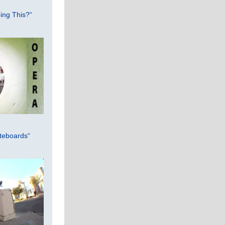
ing This?“
teboards“