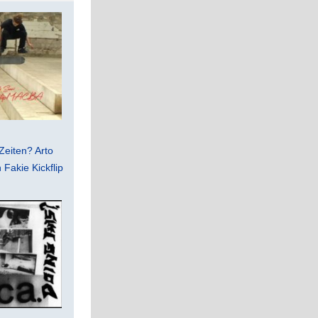
Zeiten? Arto
Fakie Kickflip