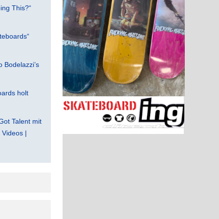
ing This?“
teboards“
 Bodelazzi’s
ards holt
Got Talent mit
Videos |