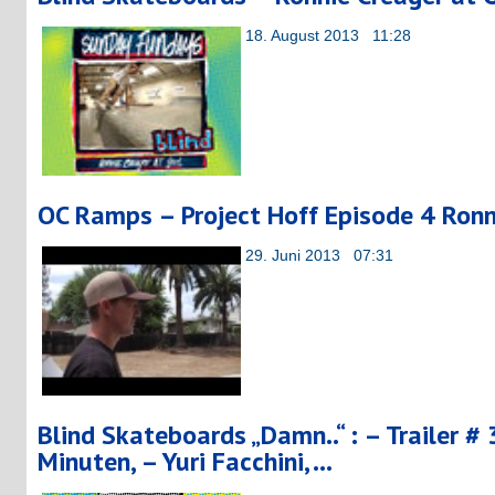
18. August 2013 11:28
OC Ramps – Project Hoff Episode 4 Ronn
29. Juni 2013 07:31
Blind Skateboards „Damn..“ : – Trailer # 
Minuten, – Yuri Facchini, …