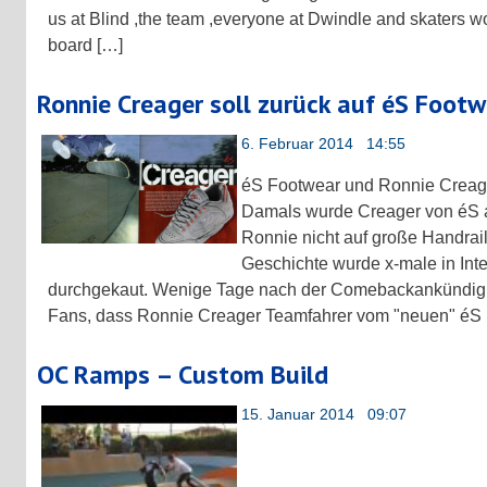
us at Blind ,the team ,everyone at Dwindle and skaters w
board […]
Ronnie Creager soll zurück auf éS Foot
6. Februar 2014 14:55
éS Footwear und Ronnie Creager,
Damals wurde Creager von éS a
Ronnie nicht auf große Handrail
Geschichte wurde x-male in Inte
durchgekaut. Wenige Tage nach der Comebackankündigung
Fans, dass Ronnie Creager Teamfahrer vom "neuen" éS
OC Ramps – Custom Build
15. Januar 2014 09:07