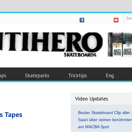
ops
Skateparks
Tricktips
Eng
Video Updates
’s Tapes
Bester Skateboard Clip aller 
Saari über seinen berühmten 
am MACBA Spot