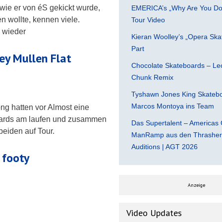
wie er von éS gekickt wurde,
EMERICA’s „Why Are You Do
n wollte, kennen viele.
Tour Video
S wieder
Kieran Woolley’s „Opera Ska
Part
y Mullen Flat
Chocolate Skateboards – Leo
Chunk Remix
Tyshawn Jones King Skatebo
Marcos Montoya ins Team
g hatten vor Almost eine
ards am laufen und zusammen
Das Supertalent – Americas 
beiden auf Tour.
ManRamp aus den Thrasher 
Auditions | AGT 2026
 footy
Anzeige
Video Updates