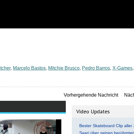
tcher
,
Marcelo Bastos
,
Mitchie Brusco
,
Pedro Barros
,
X-Games
,
Vorhergehende Nachricht
Näch
Video Updates
Bester Skateboard Clip aller 
Saari über seinen berühmten 