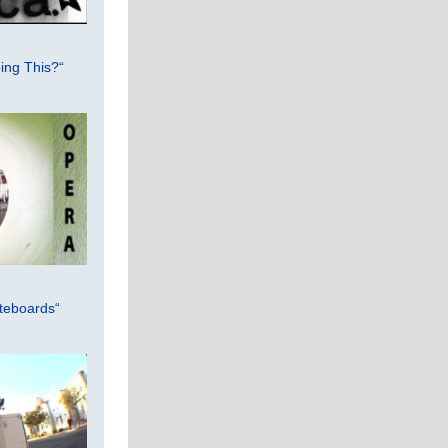
ing This?“
teboards“