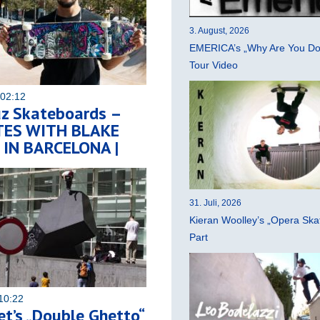
3. August, 2026
EMERICA’s „Why Are You Do
Tour Video
 02:12
uz Skateboards –
TES WITH BLAKE
IN BARCELONA |
31. Juli, 2026
Kieran Woolley’s „Opera Ska
Part
10:22
t’s „Double Ghetto“