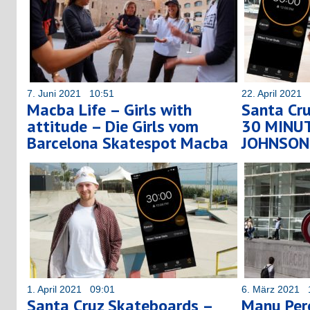
7. Juni 2021 10:51
22. April 2021
Macba Life – Girls with
Santa Cr
attitude – Die Girls vom
30 MINU
Barcelona Skatespot Macba
JOHNSON 
1. April 2021 09:01
6. März 2021 
Santa Cruz Skateboards –
Manu Pere