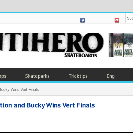
ops
Skateparks
Tricktips
Eng
ucky Wins Vert Finals
ion and Bucky Wins Vert Finals