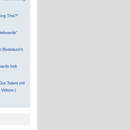
ing This?“
teboards“
 Bodelazzi’s
ards holt
Got Talent mit
Videos |