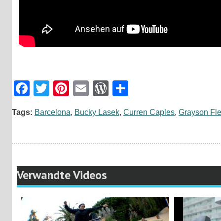
Facebook
Twitter
Pinterest
Email
WordPress
Teilen
Tags:
Barcelona
,
Bucky Lasek
,
Curren Caples
,
Grayson Fle
Verwandte Videos