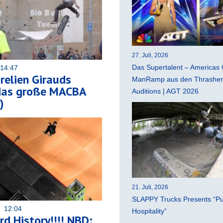
27. Juli, 2026
Das Supertalent – Americas 
 14:47
relien Girauds
ManRamp aus den Thrasher 
 das große MACBA
Auditions | AGT 2026
)
21. Juli, 2026
SLAPPY Trucks Presents “Pu
9 12:04
Hospitality”
d History!!!! NBD: