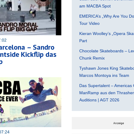
am MACBA Spot
EMERICA’s „Why Are You Do
Tour Video
Kieran Woolley’s „Opera Ska
7:02
Part
rcelona – Sandro
Chocolate Skateboards – Leo
ntside Kickflip das
Chunk Remix
p
Tyshawn Jones King Skatebo
Marcos Montoya ins Team
Das Supertalent – Americas 
ManRamp aus den Thrasher 
Auditions | AGT 2026
Anzeige
07:24