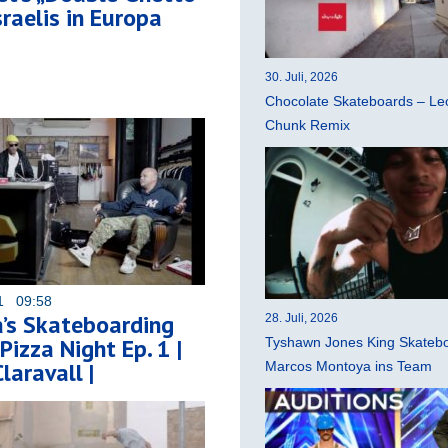
sraelis in Europa
30. Juli, 2026
Chocolate Skateboards – Leo
Chunk Remix
21 09:58
’s Skateboarding
28. Juli, 2026
Pizza Night Ep. 1 |
Tyshawn Jones King Skatebo
laravall |
Marcos Montoya ins Team