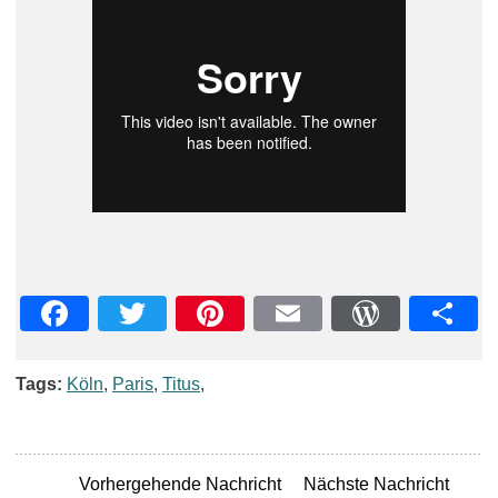
Facebook
Twitter
Pinterest
Email
WordPre
Teil
Tags:
Köln
,
Paris
,
Titus
,
Vorhergehende Nachricht
Nächste Nachricht