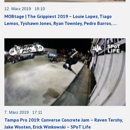
12. März 2019 18:10
MOBtage | The Grippiest 2019 – Louie Lopez, Tiago
Lemos, Tyshawn Jones, Ryan Townley, Pedro Barros, …
7. März 2019 17:11
Tampa Pro 2019: Converse Concrete Jam – Raven Tershy,
Jake Wooten, Erick Winkowski – SPoT Life