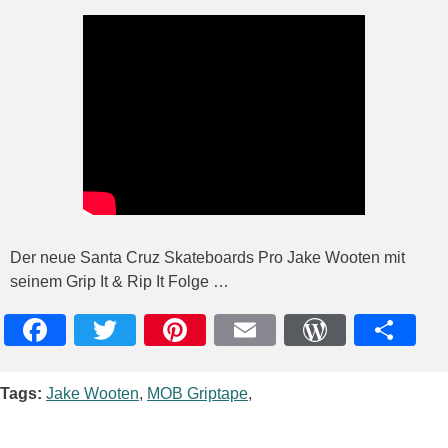
Der neue Santa Cruz Skateboards Pro Jake Wooten mit
seinem Grip It & Rip It Folge …
Facebook
Twitter
Pinterest
Email
WordPres
Teile
Tags:
Jake Wooten
,
MOB Griptape
,