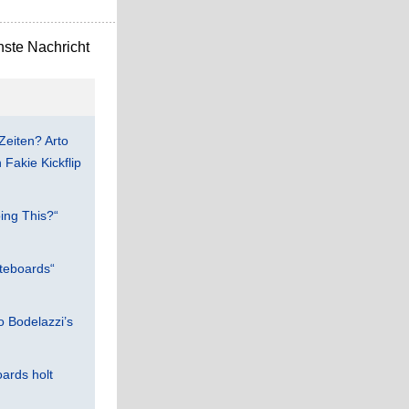
ste Nachricht
Zeiten? Arto
Fakie Kickflip
ing This?“
teboards“
 Bodelazzi’s
ards holt