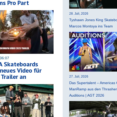
ms Pro Part
28. Juli, 2026
Tyshawn Jones King Skatebo
Marcos Montoya ins Team
06:07
 Skateboards
neues Video für
Trailer an
27. Juli, 2026
Das Supertalent – Americas 
ManRamp aus den Thrasher 
Auditions | AGT 2026