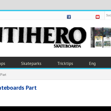
ops
Skateparks
Tricktips
Eng
Part
ateboards Part