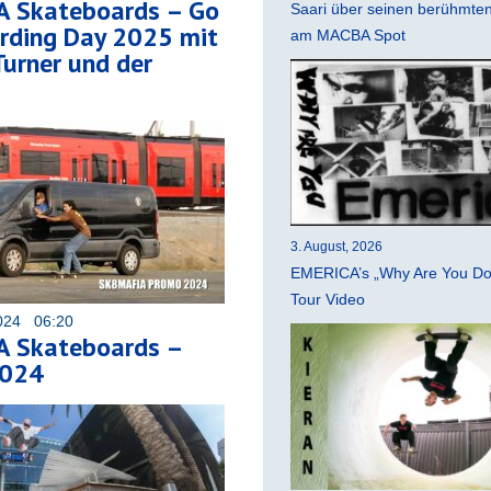
 Skateboards – Go
Saari über seinen berühmten 
rding Day 2025 mit
am MACBA Spot
urner und der
3. August, 2026
EMERICA’s „Why Are You Do
Tour Video
024 06:20
 Skateboards –
024