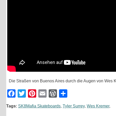
Die Straßen von Buenos Aires durch die Augen von Wes K
Facebook
Twitter
Pinterest
Email
WordPress
Teilen
Tags:
SK8Mafia Skateboards
,
Tyler Surrey
,
Wes Kremer
,