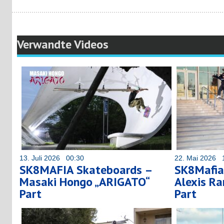
Verwandte Videos
13. Juli 2026 00:30
22. Mai 2026 
SK8MAFIA Skateboards –
SK8Mafia
Masaki Hongo „ARIGATO“
Alexis Ra
Part
Part