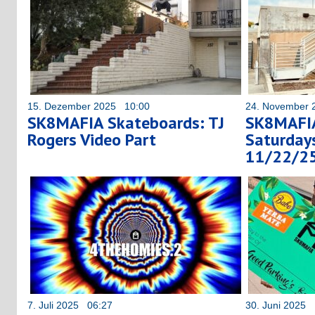
15. Dezember 2025 10:00
24. November 
SK8MAFIA Skateboards: TJ
SK8MAFIA
Rogers Video Part
Saturdays
11/22/2
7. Juli 2025 06:27
30. Juni 2025 