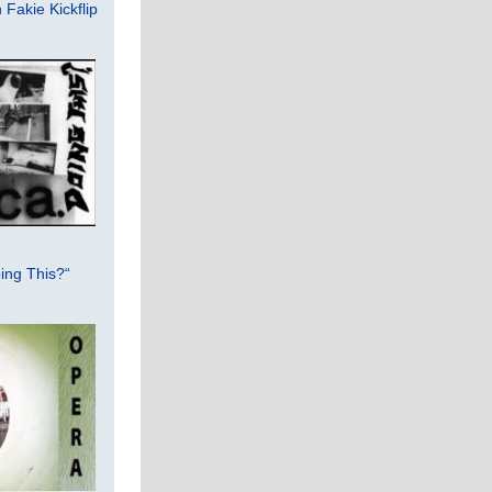
Fakie Kickflip
ing This?“