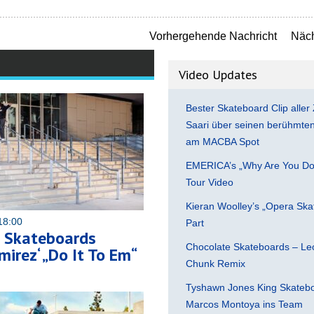
Vorhergehende Nachricht
Näch
Video Updates
Bester Skateboard Clip aller 
Saari über seinen berühmten 
am MACBA Spot
EMERICA’s „Why Are You Do
Tour Video
Kieran Woolley’s „Opera Ska
18:00
Part
 Skateboards
Chocolate Skateboards – Leo
mirez‘ „Do It To Em“
Chunk Remix
Tyshawn Jones King Skatebo
Marcos Montoya ins Team