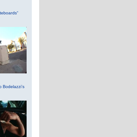
teboards“
 Bodelazzi’s