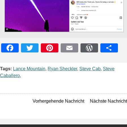
Facebook
Twitter
Pinterest
Email
WordPres
Teile
Tags:
Lance Mountain
,
Ryan Sheckler
,
Steve Cab
,
Steve
Caballero
,
Vorhergehende Nachricht
Nächste Nachricht