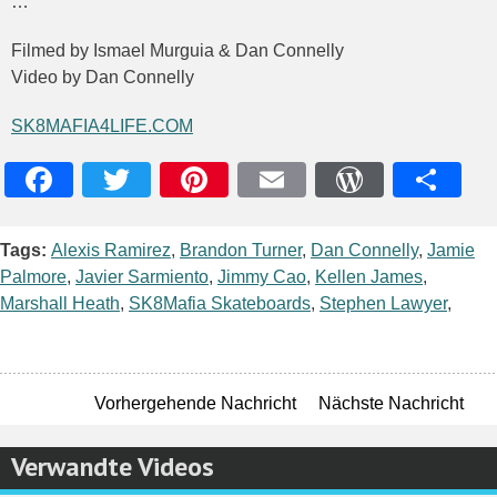
…
Filmed by Ismael Murguia & Dan Connelly
Video by Dan Connelly
SK8MAFIA4LIFE.COM
Facebook
Twitter
Pinterest
Email
WordPres
Teile
Tags:
Alexis Ramirez
,
Brandon Turner
,
Dan Connelly
,
Jamie
Palmore
,
Javier Sarmiento
,
Jimmy Cao
,
Kellen James
,
Marshall Heath
,
SK8Mafia Skateboards
,
Stephen Lawyer
,
Vorhergehende Nachricht
Nächste Nachricht
Verwandte Videos